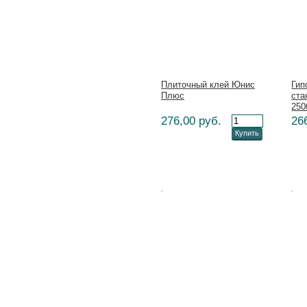
Плиточный клей Юнис
Гип
Плюс
ста
250
276,00 руб.
26
Купить
Цена:
Цена