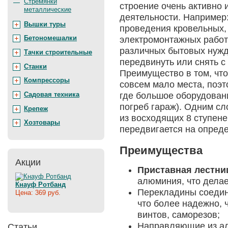
Стремянки
строение очень активно 
металлические
деятельности. Например:
Вышки туры
проведения кровельных,
Бетономешалки
электромонтажных работ
различных бытовых нужд
Тачки строительные
передвинуть или снять с 
Станки
Преимущество в том, что
Компрессоры
совсем мало места, поэт
Садовая техника
где большое оборудовани
погреб гараж). Одним сл
Крепеж
из восходящих 8 ступен
Хозтовары
передвигается на опред
Преимущества
Акции
Приставная лестни
алюминия, что делае
Кнауф Ротбанд
Перекладины соедин
Цена: 369 руб.
что более надежно, 
винтов, саморезов;
Направляющие из ал
Статьи