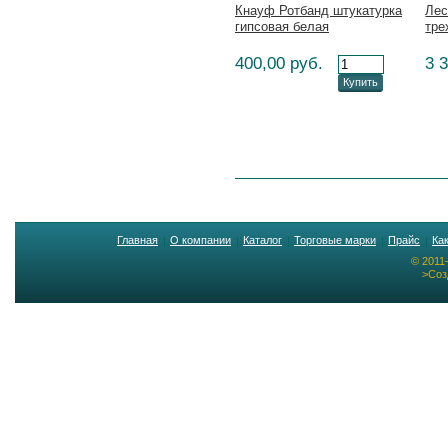
Кнауф Ротбанд штукатурка
Лес
гипсовая белая
тре
400,00 руб.
3 
Купить
Главная
О компании
Каталог
Торговые марки
Прайс
Ка
© 2011
>Соз