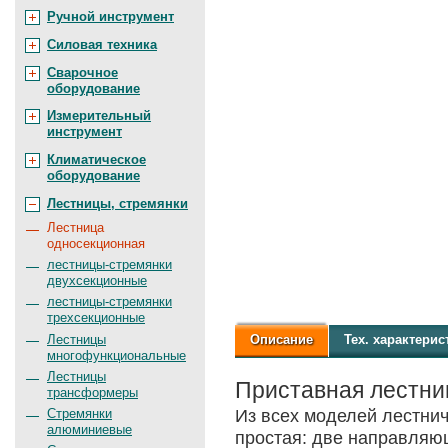
Ручной инструмент
Силовая техника
Сварочное
оборудование
Измерительный
инструмент
Климатическое
оборудование
Лестницы, стремянки
Лестница
односекционная
лестницы-стремянки
двухсекционные
лестницы-стремянки
трехсекционные
Лестницы
Описание
Тех.
характерис
многофункциональные
Лестницы
Приставная лестни
трансформеры
Стремянки
Из всех моделей лестнич
алюминиевые
простая: две направляю