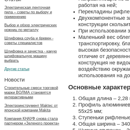
работая на ней;
Электрическая ленточная
Перекладины рифлен
пила – советы по выбору и
применению
Двухкомпонентные з
конструкции скользит
Выбор и обзор электрических
ножниц по металлу
При использовании з
Маленький вес облег
Шлифовка сруба и бревен -
транспортировку, бл
советы специалистов
высокая безопасност
Шлифовка и зачистка - какую
отличие от деревян
шлифовальную машину
выбрать
конструкция не видо
воздействию окружа
Другие статьи
использования на до
Новости
Основные характе
Строительные смеси торговой
марки ВОЛМА становятся
интерактивными
Общая длина – 2,28 
Профиль алюминиевы
Электроинструмент Maktec от
японской компании Makita
55х25 мм;
Ступеньки рифленые
Компания КНАУФ снова стала
партнером «Зеленого проекта»
Общая ширина – 340