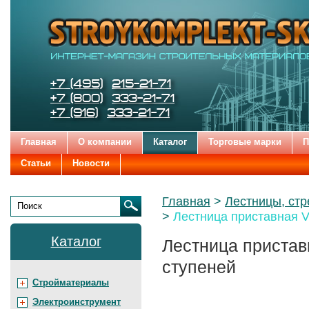
Строительные
Цена:
Бренды
и
отделочные
материалы
STROYKOMPLEKT-SK
Телефоны:
+7 (495)
215-21-71
+7 (800)
333-21-71
+7 (916)
333-21-71
Главная
О компании
Каталог
Торговые марки
П
Статьи
Новости
Родительские
Главная
Лестницы, ст
страницы:
Лестница приставная 
Поиск
Каталог
Лестница пристав
ступеней
Стройматериалы
Электроинструмент