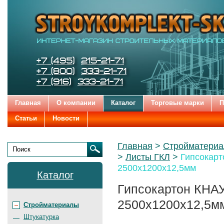
Строительные
Цена:
Бренды
и
отделочные
материалы
STROYKOMPLEKT-SK
Телефоны:
+7 (495)
215-21-71
+7 (800)
333-21-71
+7 (916)
333-21-71
Главная
О компании
Каталог
Торговые марки
П
Статьи
Новости
Родительские
Главная
Стройматери
страницы:
Листы ГКЛ
Гипсокарт
Поиск
2500х1200х12,5мм
Каталог
Гипсокартон КНА
2500х1200х12,5м
Стройматериалы
Штукатурка