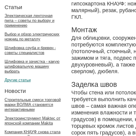
гипсокартона КНАУФ: но
Статьи
малярный), резак, рубан
Электрическая ленточная
ГКЛ.
пила – советы по выбору и
применению
Монтаж
Выбор и обзор электрических
Для облицовки, сооружен
ножниц по металлу
потребуются комплектую
Шлифовка сруба и бревен -
(потолочный, стоечный,
советы специалистов
зажимом и тяга, подвес 
Шлифовка и зачистка - какую
двухуровневый), а также
шлифовальную машину
сверлом), дюбеля.
выбрать
Другие статьи
Заделка швов
Новости
Чтобы стена или потолок
требуется выполнить ка
Строительные смеси торговой
марки ВОЛМА становятся
швов – самая важная оп
интерактивными
изменения влажности и 
Электроинструмент Maktec от
градусов) в помещении,
японской компании Makita
торцевых кромок листов 
сорок пять градусов), а
Компания КНАУФ снова стала