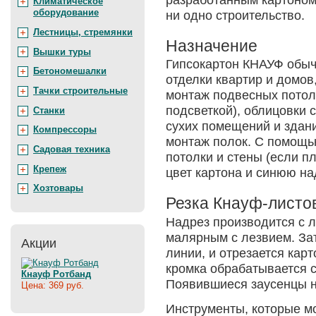
Климатическое
оборудование
ни одно строительство.
Лестницы, стремянки
Назначение
Вышки туры
Гипсокартон КНАУФ обыч
Бетономешалки
отделки квартир и домов,
Тачки строительные
монтаж подвесных потолк
подсветкой), облицовки 
Станки
сухих помещений и здани
Компрессоры
монтаж полок. С помощь
Садовая техника
потолки и стены (если 
Крепеж
цвет картона и синюю на
Хозтовары
Резка Кнауф-листо
Надрез производится с 
малярным с лезвием. За
Акции
линии, и отрезается кар
кромка обрабатывается 
Кнауф Ротбанд
Появившиеся заусенцы н
Цена: 369 руб.
Инструменты, которые мо