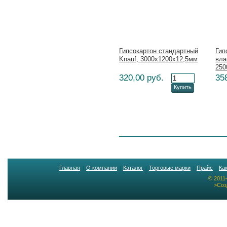
Гипсокартон стандартный
Гип
Knauf, 3000х1200х12,5мм
вла
250
320,00 руб.
35
Купить
Главная
О компании
Каталог
Торговые марки
Прайс
Ка
© 2011
>Соз