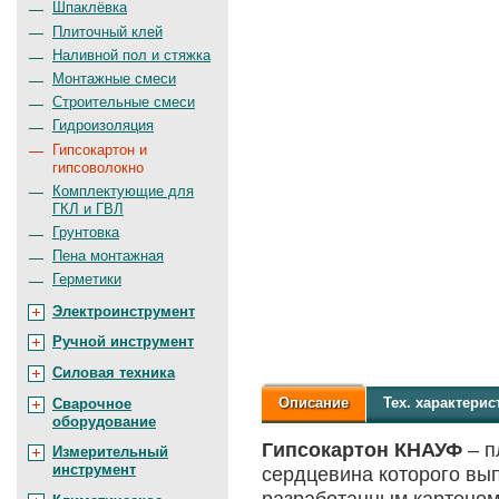
Шпаклёвка
Плиточный клей
Наливной пол и стяжка
Монтажные смеси
Строительные смеси
Гидроизоляция
Гипсокартон и
гипсоволокно
Комплектующие для
ГКЛ и ГВЛ
Грунтовка
Пена монтажная
Герметики
Электроинструмент
Ручной инструмент
Силовая техника
Описание
Тех.
характерис
Сварочное
оборудование
Гипсокартон КНАУФ
– п
Измерительный
инструмент
сердцевина которого вып
разработанным картоном 