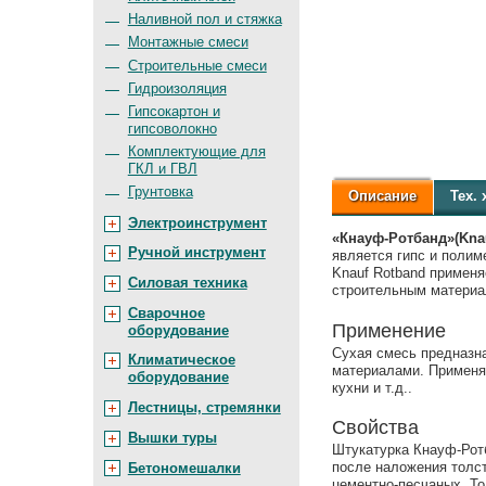
Наливной пол и стяжка
Монтажные смеси
Строительные смеси
Гидроизоляция
Гипсокартон и
гипсоволокно
Комплектующие для
ГКЛ и ГВЛ
Грунтовка
Описание
Тех.
х
Электроинструмент
«Кнауф-Ротбанд»(Knau
Ручной инструмент
является гипс и полим
Knauf Rotband примен
Силовая техника
строительным материа
Сварочное
Применение
оборудование
Сухая смесь предназн
Климатическое
материалами. Применя
оборудование
кухни и т.д..
Лестницы, стремянки
Свойства
Вышки туры
Штукатурка Кнауф-Ротб
после наложения толст
Бетономешалки
цементно-песчаных. То