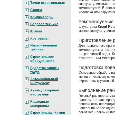
Тачки строительные
заштукатуриваться и ш
температурой. В соста
Станки
человека или окружающ
Компрессоры
Рекомендуемые 
Садовая техника
Штукатурка
Knauf Rot
можно заштукатуриват
Крепеж
Хозтовары
Приготовление 
Измерительный
Для правильного приго
техника
температуры, и постеп
литров чистой воды. 
Строительное
строительным миксеро
оборудование
Подготовка пове
Средства защиты
труда
Основание обрабатыва
могли снизить адгезио
Автомобильный
обработать грунтовкой
инструмент
Выполнение раб
Аккумуляторный
инструмент
Готовый раствор штука
наносимого раствора д
Расходные
поверхность необходим
материалы
нанесения более одног
работ весь рабочий ин
Строительная химия