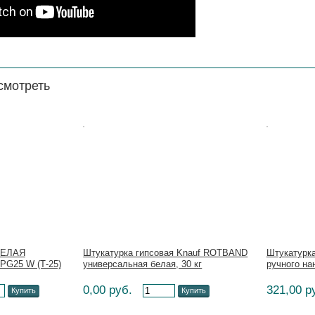
смотреть
Цена:
Цена:
 БЕЛАЯ
Штукатурка гипсовая Knauf ROTBAND
Штукатурк
G25 W (Т-25)
универсальная белая, 30 кг
ручного нан
0,00 руб.
321,00 р
Купить
Купить