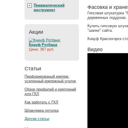
Пневматический
Фасовка и хране
инструмент
Гипсовая штукатурка "
деревянных поддонах.
Купить гипсовую штук
"шапке" сайта.
Акции
Кнауф Красногорск сто
Кнауф Ротбанд
Видео
Цена: 367 руб.
Статьи
Перфорированый крепеж:
усиленный крепежный уголок
Обзор профилей и креплений
для ГКЛ
Как работать с ГКЛ
Шпаклевка потолка
Другие статьи