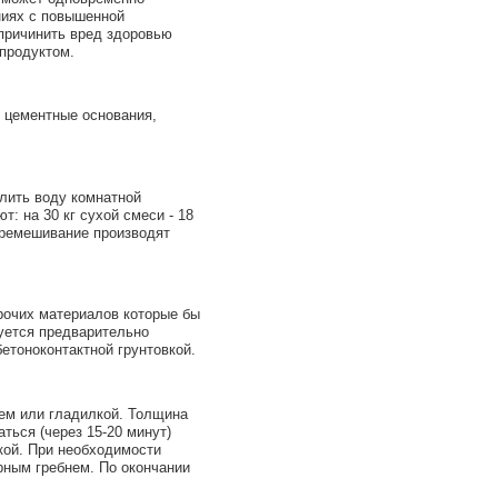
ниях с повышенной
 причинить вред здоровью
продуктом.
 цементные основания,
лить воду комнатной
: на 30 кг сухой смеси - 18
еремешивание производят
рочих материалов которые бы
уется предварительно
етоноконтактной грунтовкой.
лем или гладилкой. Толщина
ться (через 15-20 минут)
кой. При необходимости
рным гребнем. По окончании