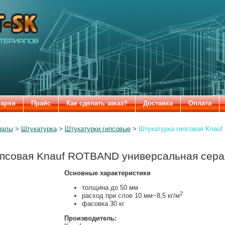
-SK
марки
Прайс
Как сделать заказ?
Доставка
Оплата
иалы
Штукатурка
Штукатурки гипсовые
Штукатурка гипсовая Knau
ипсовая Knauf ROTBAND универсальная серая
Основные характеристики
толщина до 50 мм
2
расход при слое 10 мм~8,5 кг/м
фасовка 30 кг
Производитель: