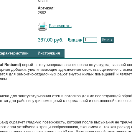
Knauf
Артикул:
2862
Распечатать
367,00 руб.
Кол-во
:
Купить
арактеристики
Инструкция
f Rotband)
серый - это универсальная гипсовая штукатурка, главной с
ерные добавки, увеличивающие адгезионные свойства сцепления с осно
яется для ремонтно-отделочных работ внутри жилых помещений и являе
лом.
ачена для заштукатуривания стен и потолков для их последующей обра
ется для работ внутри помещений с нормальной и повышенной степенью
анд образует гладкую поверхность, которая после высыхания не требу
ого слоя устойчива к трещинообразованию, экономична, так как расход 
лщина одного слоя составляет до 50 мм, благодаря своей пластичност