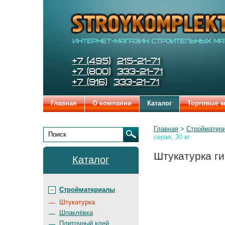
Строительные
Цена:
Бренды
и
отделочные
материалы
STROYKOMPLEKT
Телефоны:
+7 (495)
215-21-71
+7 (800)
333-21-71
+7 (916)
333-21-71
Главная
О компании
Каталог
Торговые 
Родительские
Главная
Стройматер
страницы:
серая, 30 кг
Поиск
Штукатурка г
Каталог
Стройматериалы
Штукатурка
Шпаклёвка
Плиточный клей