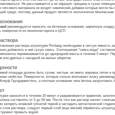
паклеваться. Не расслаивается и не образует трещины в сухих помеще
в гипсового материала не входят химические добавки которые могли бы
ей среде, поэтому данный продукт является экологически безопасным 
основания
band
рекомендуется наносить на бетонные основания, кирпичную кладку,
ь поверхности из пенополистирола и ЦСП.
раствора
товления раствора штукатурки Ротбанд необходимо в чистую емкость за
енно добавлять в неё сухую смесь. Соотношения "смесь-вода" составляют
Компоненты перемешиваются до однородной массы в течении 5 минут. П
м или дрелью с насадкой на малых оборотах.
рхности
емой площади должно быть сухим, чистым, не иметь жировых пятен и п
нные свойства. Поверхности, которые сильно впитывают влагу рекоменд
 Кнауф Грундирмиттель, а плотные основания типа бетона загрунтовать б
от
турки наносится в течении 20 минут и разравнивается правилом, шпате
олжна составлять от 5 до 50 мм. После того как раствор начнет схватыва
о затереть влажной губчатой теркой и загладить металлической гладил
о слоя раствора, следует первый слой (еще мягкий) обработать штукату
струмент промыть водой.