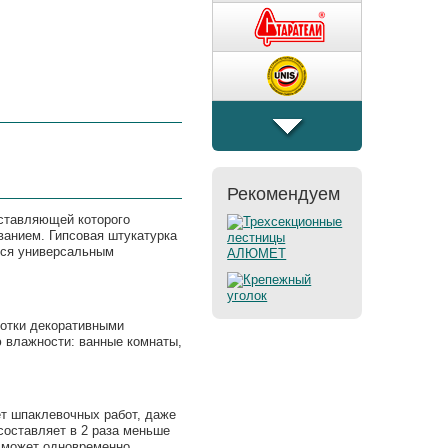
�����
Рекомендуем
оставляющей которого
ванием. Гипсовая штукатурка
тся универсальным
ботки декоративными
 влажности: ванные комнаты,
ет шпаклевочных работ, даже
составляет в 2 раза меньше
и может одновременно