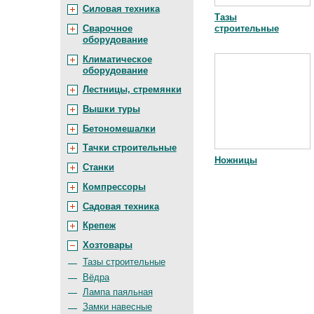
Силовая техника
Тазы
строительные
Сварочное
оборудование
Климатическое
оборудование
Лестницы, стремянки
Вышки туры
Бетономешалки
Тачки строительные
Ножницы
Станки
Компрессоры
Садовая техника
Крепеж
Хозтовары
Тазы строительные
Вёдра
Лампа паяльная
Замки навесные