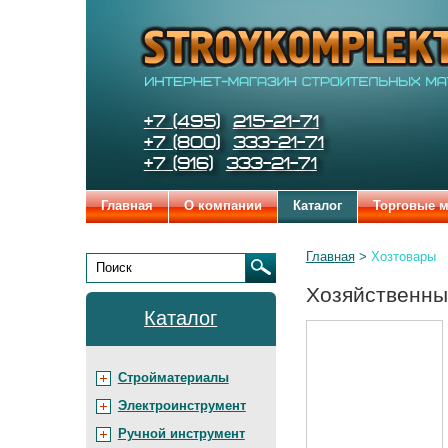
Строительные
Бренды
и
отделочные
материалы
STROYKOMPLEKT
Телефоны:
+7 (495)
215-21-71
+7 (800)
333-21-71
+7 (916)
333-21-71
Главная
О компании
Каталог
Торговые 
Родительские
Главная
Хозтовары
страницы:
Поиск
Хозяйственны
Каталог
Стройматериалы
Электроинструмент
Ручной инструмент