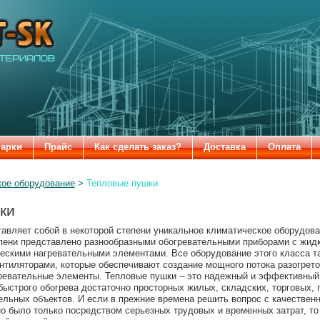
-SK
марки
Прайс
Как сделать заказ?
Доставка
Оплата
ое оборудование
Тепловые пушки
ки
авляет собой в некоторой степени уникальное климатическое оборудова
епени представлено разнообразными обогревательными приборами с жид
ческими нагревательными элементами. Все оборудование этого класса т
тиляторами, которые обеспечивают создание мощного потока разогретог
гревательные элементы. Тепловые пушки – это надежный и эффективный 
быстрого обогрева достаточно просторных жилых, складских, торговых, 
ельных объектов. И если в прежние времена решить вопрос с качестве
 было только посредством серьезных трудовых и временных затрат, то