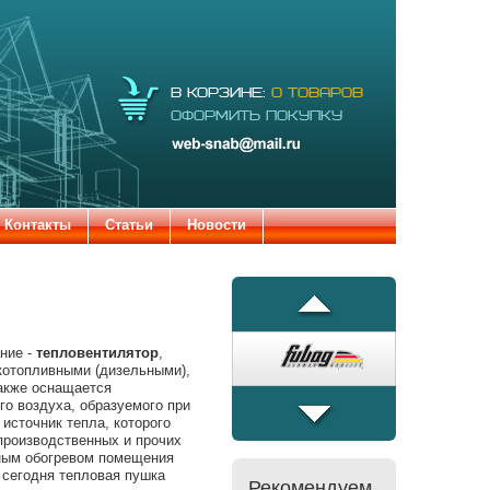
Электронная
В КОРЗИНЕ:
0 ТОВАРОВ
почта:
ОФОРМИТЬ ПОКУПКУ
web-snab@mail.ru
Контакты
Статьи
Новости
�����
ние -
тепловентилятор
,
котопливными (дизельными),
акже оснащается
о воздуха, образуемого при
источник тепла, которого
производственных и прочих
�����
нным обогревом помещения
 сегодня тепловая пушка
Рекомендуем