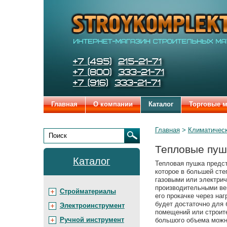
Страница:
Строительные
Бренды
и
отделочные
материалы
STROYKOMPLEKT
Телефоны:
+7 (495)
215-21-71
+7 (800)
333-21-71
+7 (916)
333-21-71
Главная
О компании
Каталог
Торговые 
Родительские
Главная
Климатическ
страницы:
Поиск
Тепловые пуш
Каталог
Тепловая пушка предст
которое в большей ст
газовыми или электри
производительными вен
Стройматериалы
его прокачке через на
будет достаточно для 
Электроинструмент
помещений или строит
Ручной инструмент
большого объема можно