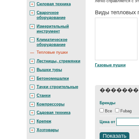
легко справляется с эт
Силовая техника
Виды тепловых 
Сварочное
оборудование
Измерительный
инструмент
Климатическое
оборудование
Тепловые пушки
Лестницы, стремянки
Газовые пушки
Вышки туры
Бетономешалки
Тачки строительные
�������
Станки
Бренды
Компрессоры
Все
Fubag
Садовая техника
Крепеж
Цена
от
Хозтовары
Показать