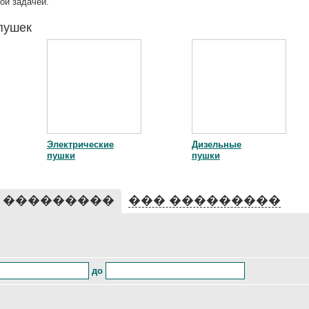
ой задачей.
пушек
Электрические
Дизельные
пушки
пушки
 ���������
��� ���������
до