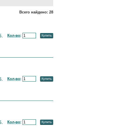
Всего найдено: 28
б.
Кол-во
:
Купить
б.
Кол-во
:
Купить
б.
Кол-во
:
Купить