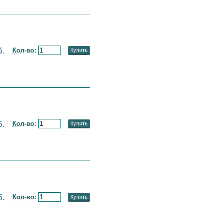
б.
Кол-во
:
Купить
б.
Кол-во
:
Купить
б.
Кол-во
:
Купить