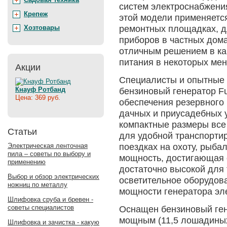
систем электроснабжени
Крепеж
этой модели применяетс
ремонтных площадках, д
Хозтовары
приборов в частных домах
отличным решением в ка
питания в некоторых ме
Акции
Специалисты и опытные п
Кнауф Ротбанд
бензиновый генератор F
Цена: 369 руб.
обеспечения резервного
дачных и приусадебных у
компактные размеры все
Статьи
для удобной транспорти
поездках на охоту, рыба
Электрическая ленточная
пила – советы по выбору и
мощность, достигающая о
применению
достаточно высокой для 
Выбор и обзор электрических
осветительное оборудова
ножниц по металлу
мощности генератора эл
Шлифовка сруба и бревен -
советы специалистов
Оснащен бензиновый ген
мощным (11,5 лошадиных
Шлифовка и зачистка - какую