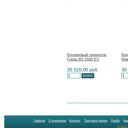
Цена:
Цена
Бензиновый генератор
Бен
Fubag BS 5500 ES
Mak
26 510,00 руб.
30
Купить
Главная
О компании
Каталог
Торговые марки
Прайс
Ка
© 2011