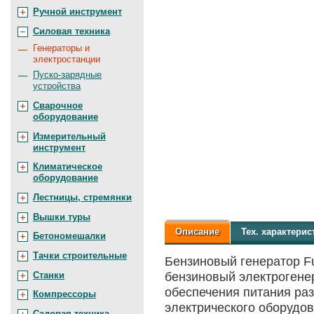
Ручной инструмент
Силовая техника
Генераторы и
электростанции
Пуско-зарядные
устройства
Сварочное
оборудование
Измерительный
инструмент
Климатическое
оборудование
Лестницы, стремянки
Вышки туры
Описание
Тех.
характерис
Бетономешалки
Тачки строительные
Бензиновый генератор F
Станки
бензиновый электрогене
обеспечения питания раз
Компрессоры
электрического оборудо
Садовая техника