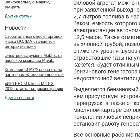
силовой агрегат можно н
шлифовальную машину
выбрать
при заявленной выходно
2,7 литров топлива в ча
Другие статьи
баком, емкость которого 
Новости
электростанции автономн
Строительные смеси торговой
12,5 часов. Также отмет
марки ВОЛМА становятся
выхлопной трубой, позв
интерактивными
снижения уровня шумов п
Электроинструмент Maktec от
отработавшие газы на ул
японской компании Makita
кажется, будет отличны
Компания КНАУФ снова стала
бензинового генератора
партнером «Зеленого проекта»
недостаточной вентиляц
«ИНТЕРСКОЛ» на MITEX
2013: ставка на демонстрацию
Выделяется бензиновый г
нем присутствует встрое
Другие новости
перегрузок, а также от 
масляном картере силово
появлении любых неприя
остановит работу генера
Все основные рабочие па