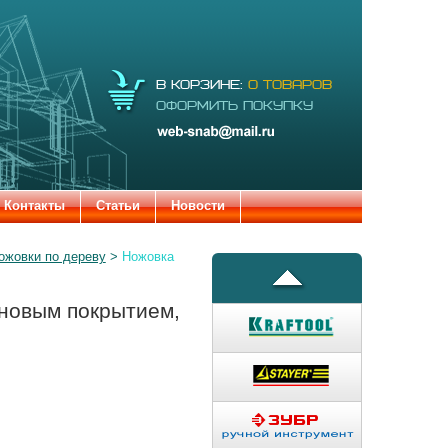
Электронная
В КОРЗИНЕ:
0 ТОВАРОВ
почта:
ОФОРМИТЬ ПОКУПКУ
web-snab@mail.ru
Контакты
Статьи
Новости
ожовки по дереву
Ножовка
новым покрытием,
�����