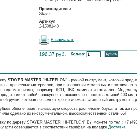
Производитель:
Stayer
Артикул:
2-15081-40
Распечатать
196,37 руб.
Кол-во
:
Купить
реву
STAYER MASTER "HI-TEFLON"
- ручной инструмент, который предн
сины, древесных материалов, при выполнении столярных и плотничных р
го рода материалы, например: ДСП, ПВХ, ламинат и так далее. Модель 
редставляет собой совокупность ножовочного полотна длиной 400 мм, 
ной ручки, которая позволяет крепко держать столярный инструмент в р
убьев обеспечивает наивысшую скорость распиловки бруса, а так же пр
пилы сделано из инструментальной, высококачественной стали 65Г
вку по дереву STAYER MASTER "HI-TEFLON" Вы можете по тел.: +7 (495)
области совершается в соответствии тарифам на вкладке
Доставка