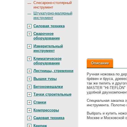
Слесароно-столярный
инструмент
Штукатурно-малярный
инструмент
Силовая техника
Сварочное
оборудование
Измерительный
инструмент
Климатическое
оборудование
Описание
Лестницы, стремянки
Ручная ножовка по де
Вышки туры
брёвен и бруса, древе
так же пилить и друго
Бетономешалки
MASTER "HI-TEFLON" п
удобной двухкомпонент
Тачки строительные
Специальная закалка з
Станки
инструмента. Полотно 
Компрессоры
Выбрать и купить ножо
Москве и Московской 
Садовая техника
Крепеж