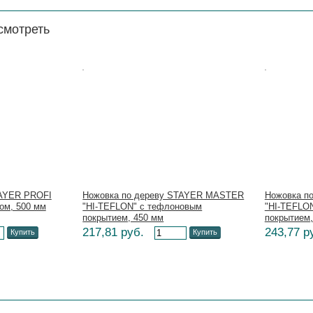
смотреть
Цена:
Цена:
TAYER PROFI
Ножовка по дереву STAYER MASTER
Ножовка п
ом, 500 мм
"HI-TEFLON" с тефлоновым
"HI-TEFLO
покрытием, 450 мм
покрытием,
217,81 руб.
243,77 р
Купить
Купить