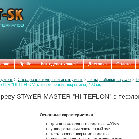
-SK
марки
Прайс
Как сделать заказ?
Доставка
Оплата
румент
Слесароно-столярный инструмент
Пилы, лобзики, стусло
Н
STER "HI-TEFLON" с тефлоновым покрытием, 400 мм
ереву STAYER MASTER "HI-TEFLON" с тефло
Основные характеристики
длина ножовочного полотна - 400мм
универсальный закаленный зуб
тефлоновое покрытие полотна
двухкомпонентная пластиковая ручка