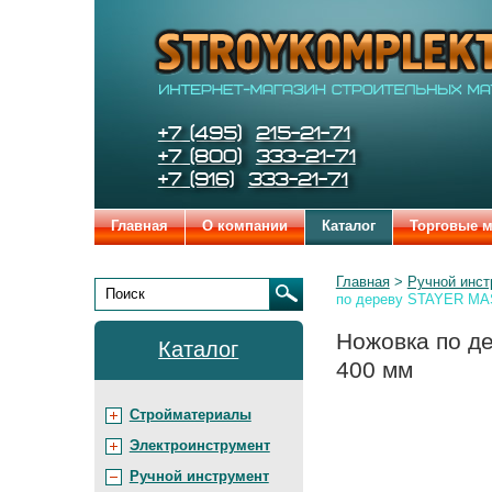
Строительные
Цена:
Бренды
и
отделочные
материалы
STROYKOMPLEKT
Телефоны:
+7 (495)
215-21-71
+7 (800)
333-21-71
+7 (916)
333-21-71
Главная
О компании
Каталог
Торговые 
Родительские
Главная
Ручной инст
страницы:
по дереву STAYER MA
Поиск
Ножовка по д
Каталог
400 мм
Стройматериалы
Электроинструмент
Ручной инструмент