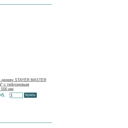
о дереву STAYER MASTER
N" с тефлоновым
 500 мм
уб.
Купить