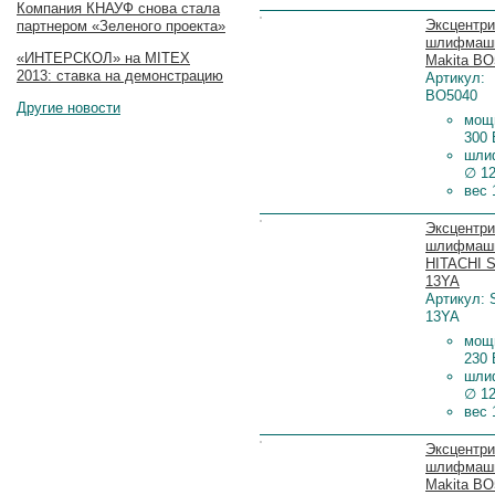
Компания КНАУФ снова стала
Цена:
Эксцентри
партнером «Зеленого проекта»
шлифмаш
«ИНТЕРСКОЛ» на MITEX
Makita BO
2013: ставка на демонстрацию
Артикул:
BO5040
Другие новости
мощ
300 
шли
∅ 1
вес 
Цена:
Эксцентри
шлифмаш
HITACHI 
13YA
Артикул: 
13YA
мощ
230 
шли
∅ 1
вес 
Цена:
Эксцентри
шлифмаш
Makita BO