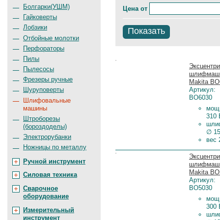
Болгарки(УШМ)
Цена
от
Гайковерты
Лобзики
Показать
Отбойные молотки
Перфораторы
Пилы
Цена:
Эксцентри
Пылесосы
шлифмаш
Фрезеры ручные
Makita BO
Артикул:
Шуруповерты
BO6030
Шлифовальные
машины
мощ
310 
Штроборезы
шли
(бороздоделы)
∅ 1
Электрорубанки
вес 
Ножницы по металлу
Цена:
Эксцентри
Ручной инструмент
шлифмаш
Makita BO
Силовая техника
Артикул:
BO5030
Сварочное
оборудование
мощ
300 
Измерительный
шли
инструмент