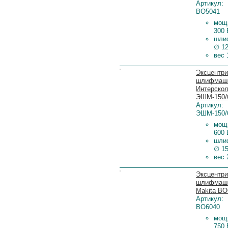
Артикул:
BO5041
мощ
300 
шли
∅ 1
вес 
Цена:
Эксцентри
шлифмаш
Интерско
ЭШМ-150/
Артикул:
ЭШМ-150/
мощ
600 
шли
∅ 1
вес 
Цена:
Эксцентри
шлифмаш
Makita BO
Артикул:
BO6040
мощ
750 