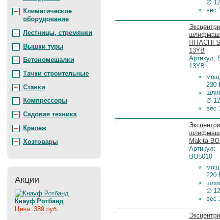
∅ 1
вес 
Климатическое
оборудование
Цена:
Эксцентри
Лестницы, стремянки
шлифмаш
HITACHI 
Вышки туры
13YB
Артикул: 
Бетономешалки
13YB
Тачки строительные
мощ
230 
Станки
шли
∅ 1
Компрессоры
вес 
Садовая техника
Цена:
Эксцентри
Крепеж
шлифмаш
Makita BO
Хозтовары
Артикул:
BO5010
мощ
220 
Акции
шли
∅ 1
вес 
Кнауф Ротбанд
Цена: 389 руб.
Цена:
Эксцентри