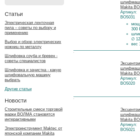
шлифмаш
Makita BO
Артикул:
Статьи
BO5031
Электрическая ленточная
мощ
пила – советы по выбору и
300 
применению
шли
∅ 1
Выбор и обзор электрических
вес 
ножниц по металлу
Цена:
Шлифовка сруба и бревен -
советы специалистов
Эксцентри
шлифмаш
Шлифовка и зачистка - какую
Makita BO
шлифовальную машину
Артикул:
выбрать
BO5020
Другие статьи
Новости
Цена:
Строительные смеси торговой
Эксцентри
марки ВОЛМА становятся
шлифмаш
интерактивными
Makita BO
Артикул:
Электроинструмент Maktec от
BO5021
японской компании Makita