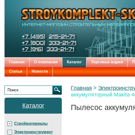
Строительные
Цена:
Бренды
и
отделочные
материалы
STROYKOMPLEKT-SK
Телефоны:
+7 (495)
215-21-71
+7 (800)
333-21-71
+7 (916)
333-21-71
Главная
О компании
Каталог
Торговые марки
П
Статьи
Новости
Родительские
Главная
Электроинстр
страницы:
аккумуляторный Makita
Поиск
Каталог
Пылесос аккумул
Стройматериалы
Электроинструмент