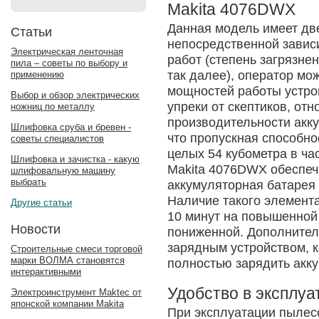
Makita 4076DWX
Данная модель имеет две
Статьи
непосредственной завис
Электрическая ленточная
работ (степень загрязне
пила – советы по выбору и
так далее), оператор мо
применению
мощностей работы устройс
Выбор и обзор электрических
упреки от скептиков, от
ножниц по металлу
производительности акку
Шлифовка сруба и бревен -
что пропускная способн
советы специалистов
целых 54 кубометра в ча
Шлифовка и зачистка - какую
Makita 4076DWX обеспеч
шлифовальную машину
выбрать
аккумуляторная батарея
Наличие такого элемент
Другие статьи
10 минут на повышенной 
Новости
пониженной. Дополнител
зарядным устройством, 
Строительные смеси торговой
марки ВОЛМА становятся
полностью зарядить акку
интерактивными
Удобство в эксплуа
Электроинструмент Maktec от
японской компании Makita
При эксплуатации пылес