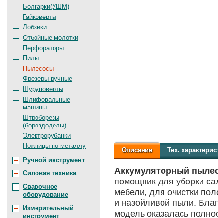
Болгарки(УШМ)
Гайковерты
Лобзики
Отбойные молотки
Перфораторы
Пилы
Пылесосы
Фрезеры ручные
Шуруповерты
Шлифовальные
машины
Штроборезы
(бороздоделы)
Электрорубанки
Ножницы по металлу
Описание
Тех.
характерис
Ручной инструмент
Аккумуляторный пылес
Силовая техника
помощник для уборки сал
Сварочное
мебели, для очистки пол
оборудование
и назойливой пыли. Бла
Измерительный
модель оказалась полнос
инструмент