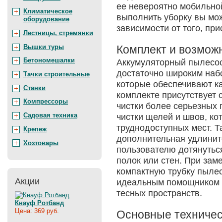
ее невероятно мобильной
Климатическое
выполнить уборку вы мож
оборудование
зависимости от того, при
Лестницы, стремянки
Комплект и возмож
Вышки туры
Бетономешалки
Аккумуляторный пылесос
достаточно широким наб
Тачки строительные
которые обеспечивают к
Станки
комплекте присутствует
Компрессоры
чистки более серьезных 
Садовая техника
чистки щелей и швов, ко
труднодоступных мест. Т
Крепеж
дополнительная удлините
Хозтовары
пользователю дотянутьс
полок или стен. При зам
компактную трубку пыле
Акции
идеальным помощником п
тесных пространств.
Кнауф Ротбанд
Цена: 369 руб.
Основные техничес