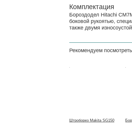
Комплектация
Бороздодел Hitachi CM7
боковой рукоятью, спец
также двумя износоусто
Рекомендуем посмотреть
Цена:
Цена
Штроборез Makita SG150
Бор