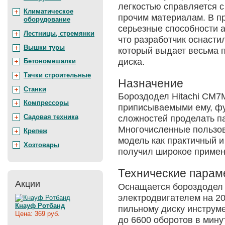
легкостью справляется с
Климатическое
прочим материалам. В пр
оборудование
серьезные способности а
Лестницы, стремянки
что разработчик оснаст
Вышки туры
который выдает весьма 
диска.
Бетономешалки
Тачки строительные
Назначение
Станки
Бороздодел Hitachi CM7M
Компрессоры
приписываемыми ему, фу
Садовая техника
сложностей проделать п
Многочисленные пользов
Крепеж
модель как практичный и
Хозтовары
получил широкое примен
Технические парам
Акции
Оснащается бороздодел
электродвигателем на 20
Кнауф Ротбанд
пильному диску инструм
Цена: 369 руб.
до 6600 оборотов в мину