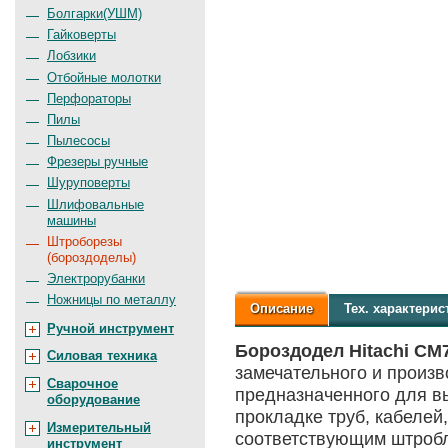
Болгарки(УШМ)
Гайковерты
Лобзики
Отбойные молотки
Перфораторы
Пилы
Пылесосы
Фрезеры ручные
Шуруповерты
Шлифовальные
машины
Штроборезы
(бороздоделы)
Электрорубанки
Ножницы по металлу
Описание
Тех.
характерис
Ручной инструмент
Бороздодел Hitachi C
Силовая техника
замечательного и произв
Сварочное
предназначенного для в
оборудование
прокладке труб, кабелей
Измерительный
соответствующим штробл
инструмент