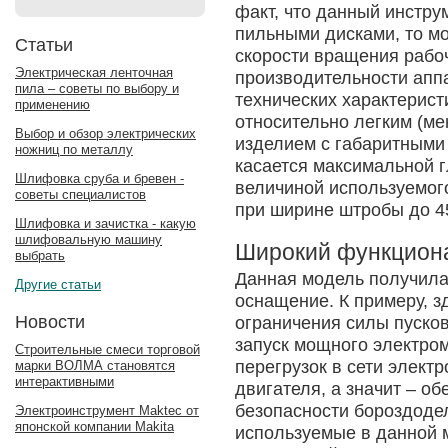
факт, что данный инстр
пильными дисками, то мо
Статьи
скорости вращения рабо
Электрическая ленточная
производительности апп
пила – советы по выбору и
технических характерист
применению
относительно легким (ме
Выбор и обзор электрических
изделием с габаритными
ножниц по металлу
касается максимальной г
Шлифовка сруба и бревен -
величиной используемог
советы специалистов
при ширине штробы до 4
Шлифовка и зачистка - какую
шлифовальную машину
Широкий функцион
выбрать
Данная модель получила
Другие статьи
оснащение. К примеру, з
Новости
ограничения силы пусков
запуск мощного электром
Строительные смеси торговой
перегрузок в сети элект
марки ВОЛМА становятся
интерактивными
двигателя, а значит – о
безопасности бороздоде
Электроинструмент Maktec от
японской компании Makita
используемые в данной 