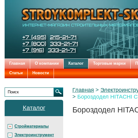
Строительные
Цена:
Бренды
и
отделочные
материалы
STROYKOMPLEKT-SK
Телефоны:
+7 (495)
215-21-71
+7 (800)
333-21-71
+7 (916)
333-21-71
Главная
О компании
Каталог
Торговые марки
П
Статьи
Новости
Родительские
Главная
Электроинстр
страницы:
Бороздодел HITACHI 
Поиск
Каталог
Бороздодел HITA
Стройматериалы
Электроинструмент