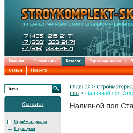
Строительные
Цена:
Бренды
и
отделочные
материалы
STROYKOMPLEKT-SK
Телефоны:
+7 (495)
215-21-71
+7 (800)
333-21-71
+7 (916)
333-21-71
Главная
О компании
Каталог
Торговые марки
П
Статьи
Новости
Родительские
Главная
Стройматери
страницы:
пол
Наливной пол Ста
Поиск
Каталог
Наливной пол Ста
Стройматериалы
Штукатурка