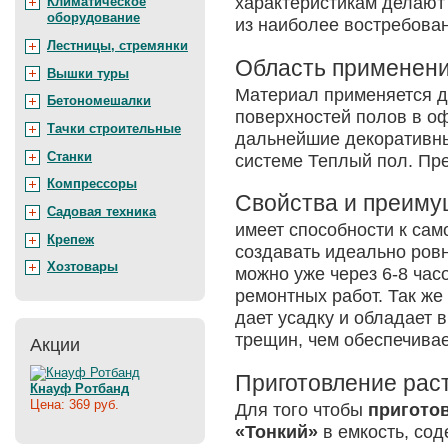
характеристикам делают
Климатическое
оборудование
из наиболее востребова
Лестницы, стремянки
Область применен
Вышки туры
Материал применяется 
Бетономешалки
поверхностей полов в о
Тачки строительные
дальнейшие декоративны
Станки
системе Теплый пол. Пре
Компрессоры
Свойства и преиму
Садовая техника
имеет способности к са
Крепеж
создавать идеально ровн
Хозтовары
можно уже через 6-8 час
ремонтных работ. Так же
дает усадку и обладает 
трещин, чем обеспечивае
Акции
Приготовление рас
Кнауф Ротбанд
Цена: 369 руб.
Для того чтобы
приготов
«Тонкий»
в емкость, сод