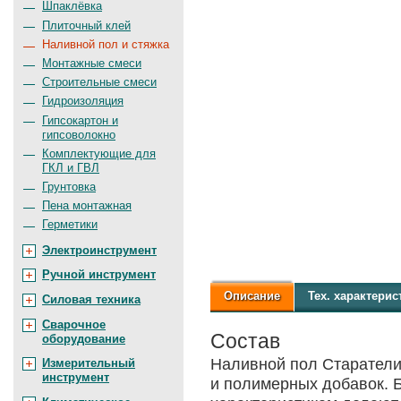
Шпаклёвка
Плиточный клей
Наливной пол и стяжка
Монтажные смеси
Строительные смеси
Гидроизоляция
Гипсокартон и
гипсоволокно
Комплектующие для
ГКЛ и ГВЛ
Грунтовка
Пена монтажная
Герметики
Электроинструмент
Ручной инструмент
Описание
Тех.
характерис
Силовая техника
Сварочное
Состав
оборудование
Наливной пол Старатели
Измерительный
инструмент
и полимерных добавок. 