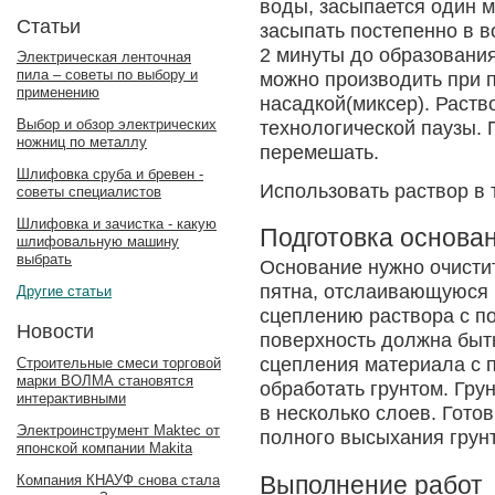
воды, засыпается один м
Статьи
засыпать постепенно в в
2 минуты до образовани
Электрическая ленточная
пила – советы по выбору и
можно производить при 
применению
насадкой(миксер). Раств
Выбор и обзор электрических
технологической паузы.
ножниц по металлу
перемешать.
Шлифовка сруба и бревен -
Использовать раствор в 
советы специалистов
Шлифовка и зачистка - какую
Подготовка основа
шлифовальную машину
выбрать
Основание нужно очистит
пятна, отслаивающуюся к
Другие статьи
сцеплению раствора с п
Новости
поверхность должна быть
сцепления материала с 
Строительные смеси торговой
марки ВОЛМА становятся
обработать грунтом. Гру
интерактивными
в несколько слоев. Гото
Электроинструмент Maktec от
полного высыхания грун
японской компании Makita
Выполнение работ
Компания КНАУФ снова стала