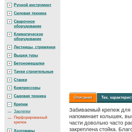
Ручной инструмент
Силовая техника
Сварочное
оборудование
Климатическое
оборудование
Лестницы, стремянки
Вышки туры
Бетономешалки
Тачки строительные
Станки
Компрессоры
Садовая техника
Описание
Тех.
характерис
Крепеж
Забиваемый крепеж для 
Заклепки
напоминает колышек, вы
Перфорированный
части довольно часто ра
крепеж
закреплена стойка. Благ
Хозтовары