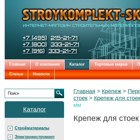
Строительные
Цена:
Бренды
и
отделочные
материалы
STROYKOMPLEKT-SK
Телефоны:
+7 (495)
215-21-71
+7 (800)
333-21-71
+7 (916)
333-21-71
Главная
О компании
Каталог
Торговые марки
П
Статьи
Новости
Родительские
Главная
Крепеж
Пер
страницы:
стоек
Крепеж для стое
Поиск
мм
Каталог
Крепеж для стоек
Стройматериалы
Электроинструмент