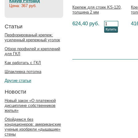
Кнауф Ротбанд
Цена: 367 руб.
Крепеж для стоек KS-120,
Кре
толщина 2 мм
тол
624,40 руб.
41
Статьи
Купить
Перфорированый крепеж:
усиленный крепежный уголок
Обзор профилей и креплений
для ГКЛ
Как работать с ГКЛ
Шпаклевка потолка
Другие статьи
Новости
Новый закон «О платежной
дисциплине собственников
жилья»
Обойдемся без
кондиционеров: американские
ученые изобрели «дышащие»
стены